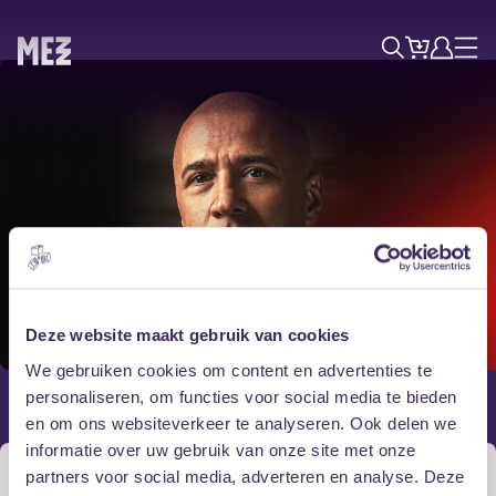
Tickets
Account
Progr
Menu
Zoek
Skip navigatie
Zaterdag 17 oktober
Deze website maakt gebruik van cookies
Paul Elstak
We gebruiken cookies om content en advertenties te
personaliseren, om functies voor social media te bieden
en om ons websiteverkeer te analyseren. Ook delen we
informatie over uw gebruik van onze site met onze
(Doors: 22:00)
partners voor social media, adverteren en analyse. Deze
Grote Zaal