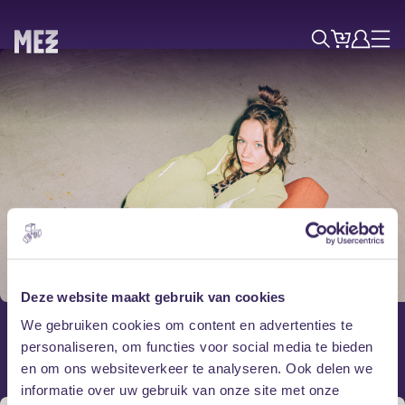
Tickets
Account
Progr
Menu
Zoek
Skip navigatie
Donderdag 21 mei
Judith Agaath
Deze website maakt gebruik van cookies
We gebruiken cookies om content en advertenties te
+ Mr. Heleen
personaliseren, om functies voor social media te bieden
en om ons websiteverkeer te analyseren. Ook delen we
informatie over uw gebruik van onze site met onze