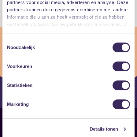
partners voor social media, adverteren en analyse. Deze
(Doors: 19:30)
partners kunnen deze gegevens combineren met andere
Kleine Zaal
informatie die u aan ze heeft verstrekt of die ze hebben
€ 17,50
verzameld op basis van uw gebruik van hun services. U
gaat akkoord met onze cookies als u onze website blijft
Dit evenement is verlopen
gebruiken.
Toestemmingsselectie
Wat jammer, dit evenement heeft al plaatsgevonden! Maar
Noodzakelijk
misschien vind je de volgende evenement wel wat voor jou:
Vind gerelateerde evenementen
Voorkeuren
Statistieken
Alternative
Pop
Marketing
Sitemap
Details tonen
Home
Disclaimer