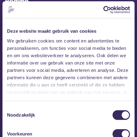
Remme
Remme
Al vanaf zijn 16e gaat
(Remme ter Haar, 1999,
Eindhoven) bijna maandelijks naar Berlijn, om daar in de
studio van zijn voormalig gitaarleraar aan zijn muziek te
werken. Die gitaarleraar leerde hij op zijn 12e kennen, toen
Deze website maakt gebruik van cookies
hij begon met gitaarspelen. Ondertussen is hij getekend
We gebruiken cookies om content en advertenties te
door Universal Duitsland en heeft hij al 2 top 40 hits gehad
personaliseren, om functies voor social media te bieden
in Tjechië, waar hij daardoor al sinds juni 2020 in de
en om ons websiteverkeer te analyseren. Ook delen we
hitparade staat met zijn (pop) muziek, die hij zelf ‘links van
informatie over uw gebruik van onze site met onze
het midden’ noemt.
partners voor social media, adverteren en analyse. Deze
partners kunnen deze gegevens combineren met andere
informatie die u aan ze heeft verstrekt of die ze hebben
verzameld op basis van uw gebruik van hun services. U
gaat akkoord met onze cookies als u onze website blijft
gebruiken.
Toestemmingsselectie
Noodzakelijk
Voorkeuren