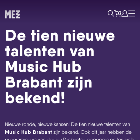
Tickets
Account
Progr
Menu
Zoek
De tien nieuwe
talenten van
Music Hub
Brabant zijn
bekend!
Nieuwe ronde, nieuwe kansen! De tien nieuwe talenten van
Music Hub Brabant
zijn bekend. Ook dit jaar hebben de
programmeurs van dertien Brabantse poppodia en festivals