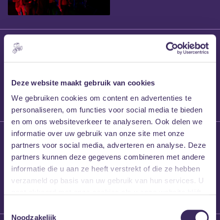
28 april 2026
Aanmeldingen
Grote Prijs Breda
2026 geopend met
Deze website maakt gebruik van cookies
nieuwe categorie
We gebruiken cookies om content en advertenties te
voor producers
personaliseren, om functies voor social media te bieden
en om ons websiteverkeer te analyseren. Ook delen we
informatie over uw gebruik van onze site met onze
15 april 2026
partners voor social media, adverteren en analyse. Deze
Sound of Europe
partners kunnen deze gegevens combineren met andere
en MEZZ slaan
informatie die u aan ze heeft verstrekt of die ze hebben
handen ineen
verzameld op basis van uw gebruik van hun services. U
gaat akkoord met onze cookies als u onze website blijft
gebruiken.
Toestemmingsselectie
Noodzakelijk