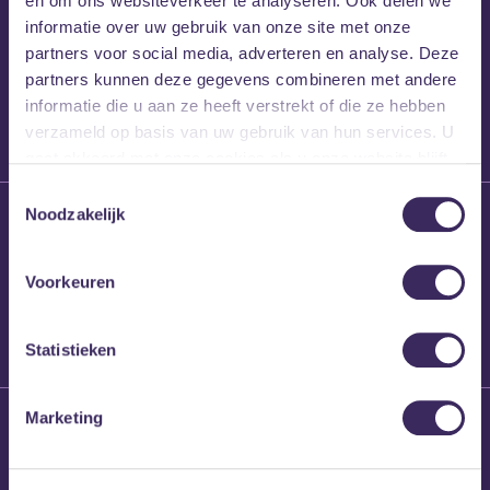
en om ons websiteverkeer te analyseren. Ook delen we
Mans Weghorst x
informatie over uw gebruik van onze site met onze
Blind Walls Gallery
partners voor social media, adverteren en analyse. Deze
x MEZZ shirts
partners kunnen deze gegevens combineren met andere
informatie die u aan ze heeft verstrekt of die ze hebben
verzameld op basis van uw gebruik van hun services. U
gaat akkoord met onze cookies als u onze website blijft
gebruiken.
Toestemmingsselectie
27 maart 2026
Noodzakelijk
Willem’s Blog:
Frans Kalf
Voorkeuren
Statistieken
Marketing
26 maart 2026
Willem’s Blog: High
Hi