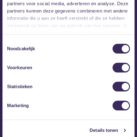
partners voor social media, adverteren en analyse. Deze
partners kunnen deze gegevens combineren met andere
informatie die u aan ze heeft verstrekt of die ze hebben
verzameld op basis van uw gebruik van hun services. U
gaat akkoord met onze cookies als u onze website blijft
gebruiken.
Toestemmingsselectie
Noodzakelijk
MEZZ tipt
Voorkeuren
Statistieken
Marketing
Details tonen