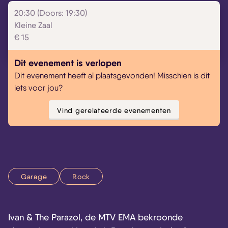
20:30 (Doors: 19:30)
Kleine Zaal
€ 15
Dit evenement is verlopen
Dit evenement heeft al plaatsgevonden! Misschien is dit
iets voor jou?
Vind gerelateerde evenementen
Garage
Rock
Ivan & The Parazol, de MTV EMA bekroonde