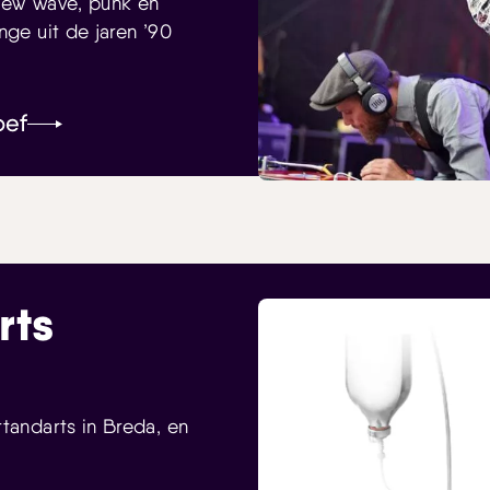
 New Wave, punk en
nge uit de jaren ’90
oef
rts
tandarts in Breda, en