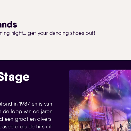
ands
ining night… get your dancing shoes out!
Stage
ond in 1987 en is van
 de loop van de jaren
d een groot en divers
aseerd op de hits uit