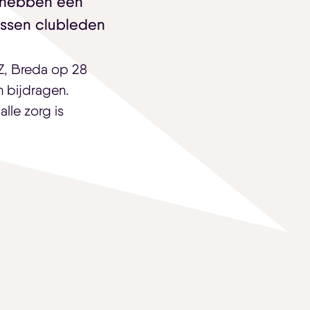
n hebben één
ussen clubleden
ZZ, Breda op 28
n bijdragen.
alle zorg is