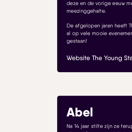
deze en de vorige eeuw m
meezinggehalte.
De afgelopen jaren heeft 
al op vele mooie eveneme
gestaan!
Website The Young St
Abel
Na 14 jaar stilte zijn ze te