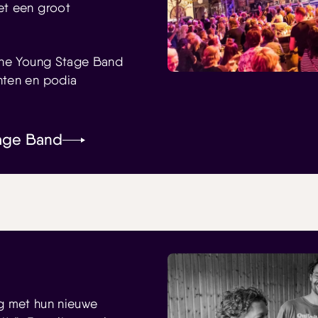
et een groot
The Young Stage Band
nten en podia
age Band
rug met hun nieuwe