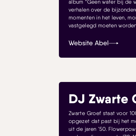
album “Geen water bij de w
verhalen over de bijzonder
momenten in het leven, m
vastgelegd moeten worden
Website Abel
DJ Zwarte 
Zwarte Groef staat voor 10
opgezet dat past bij het m
uit de jaren ’50. Flowerpow