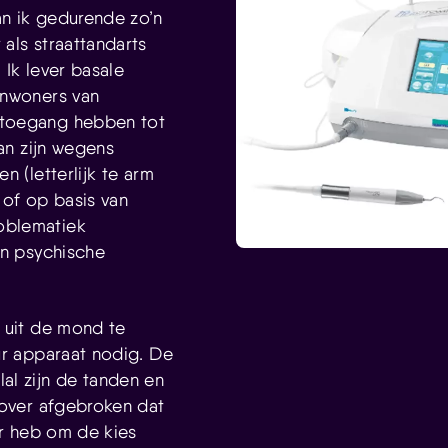
n ik gedurende zo’n
als straattandarts
 Ik lever basale
inwoners van
toegang hebben tot
kan zijn wegens
n (letterlijk te arm
 of op basis van
oblematiek
en psychische
 uit de mond te
ur apparaat nodig. De
al zijn de tanden en
zover afgebroken dat
er heb om de kies