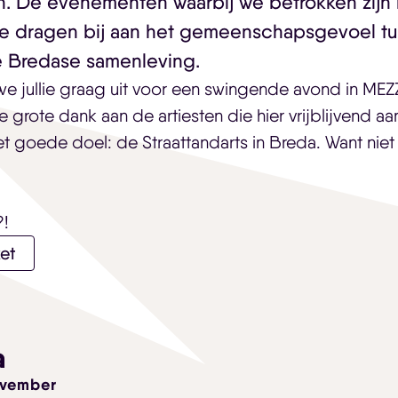
. De evenementen waarbij we betrokken zij
Skip navigatie
e dragen bij aan het gemeenschapsgevoel t
e Bredase samenleving.
we jullie graag uit voor een swingende avond in ME
grote dank aan de artiesten die hier vrijblijvend aa
het goede doel: de Straattandarts in Breda. Want niet 
?!
et
a
ovember