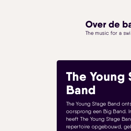
Over de b
The music for a sw
The Young 
Band
The Young Stage Band ontst
oorsprong een Big Band. In
heeft The Young Stage Ban
repertoire opgebouwd, geb