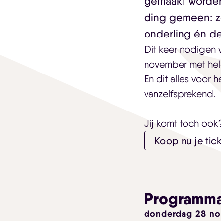
gemaakt worden
ding gemeen: z
onderling én d
Dit keer nodigen 
november met hele 
En dit alles voor 
vanzelfsprekend.
Jij komt toch ook
Koop nu je tick
Programm
donderdag 28 n