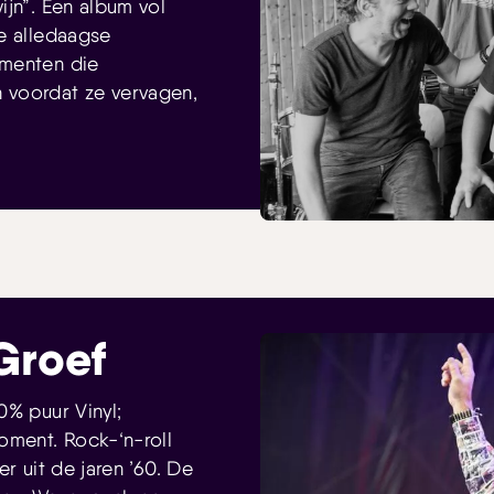
ijn”. Een album vol
e alledaagse
omenten die
 voordat ze vervagen,
Groef
0% puur Vinyl;
oment. Rock-‘n-roll
er uit de jaren ’60. De