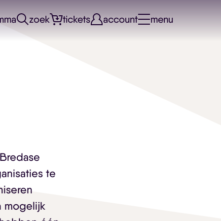
mma
zoek
tickets
account
menu
e Bredase
nisaties te
niseren
 mogelijk