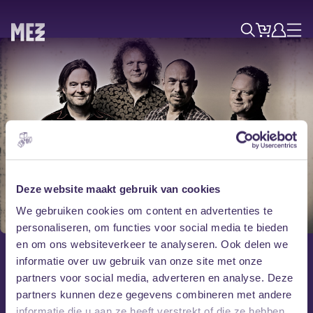
Tickets
Account
Progr
Menu
Zoek
Skip navigatie
Deze website maakt gebruik van cookies
Zaterdag 2 januari
We gebruiken cookies om content en advertenties te
The Fortunate
personaliseren, om functies voor social media te bieden
en om ons websiteverkeer te analyseren. Ook delen we
Sons
informatie over uw gebruik van onze site met onze
partners voor social media, adverteren en analyse. Deze
partners kunnen deze gegevens combineren met andere
C.C.R. Tribute
informatie die u aan ze heeft verstrekt of die ze hebben