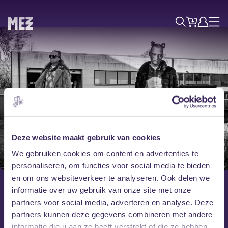
Tickets
Account
Progr
Menu
Zoek
Skip navigatie
Deze website maakt gebruik van cookies
Donderdag 26 november
We gebruiken cookies om content en advertenties te
Prins S. en De
personaliseren, om functies voor social media te bieden
en om ons websiteverkeer te analyseren. Ook delen we
Geit
informatie over uw gebruik van onze site met onze
partners voor social media, adverteren en analyse. Deze
partners kunnen deze gegevens combineren met andere
TURF x MEZZ
informatie die u aan ze heeft verstrekt of die ze hebben