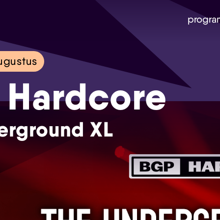
progra
ugustus
Skip navigatie
 Hardcore
erground XL