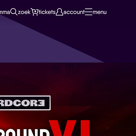
mma
zoek
tickets
account
menu